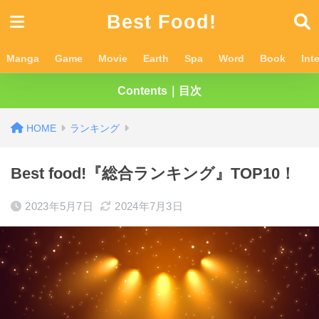
Best Food!
Manga
Game
Movie
Earth
Spa
Word
Book
Int
Contents｜目次
ランキング
Best food!『総合ランキング』TOP10！
2023年5月7日
2024年7月3日