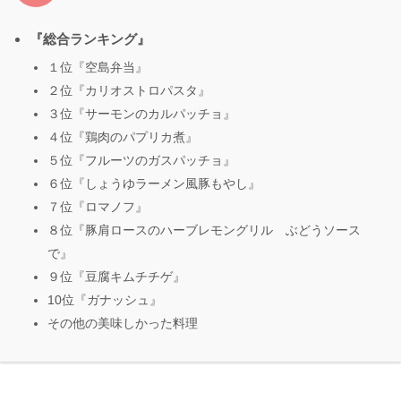
『総合ランキング』
１位『空島弁当』
２位『カリオストロパスタ』
３位『サーモンのカルパッチョ』
４位『鶏肉のパプリカ煮』
５位『フルーツのガスパッチョ』
６位『しょうゆラーメン風豚もやし』
７位『ロマノフ』
８位『豚肩ロースのハーブレモングリル ぶどうソース
で』
９位『豆腐キムチチゲ』
10位『ガナッシュ』
その他の美味しかった料理