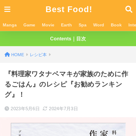
Best Food!
Manga
Game
Movie
Earth
Spa
Word
Book
Int
Contents｜目次
レシピ本
『料理家ワタナベマキが家族のために作
るごはん』のレシピ『お勧めランキン
グ』！
2023年5月6日
2024年7月3日