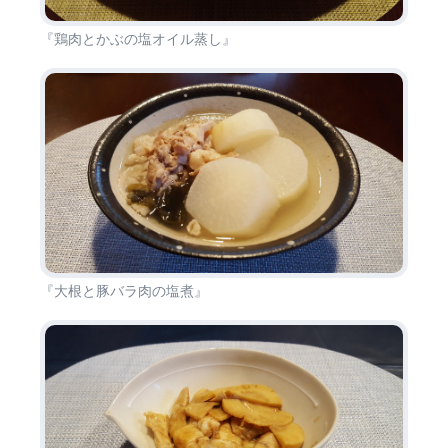
『鶏肉とかぶの塩オイル蒸し』
『大根と豚バラ肉の塩煮』