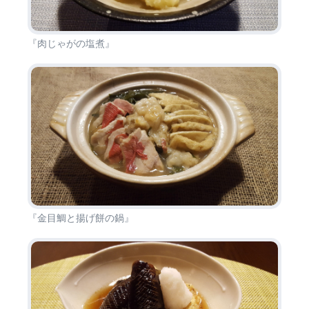
『肉じゃがの塩煮』
『金目鯛と揚げ餅の鍋』