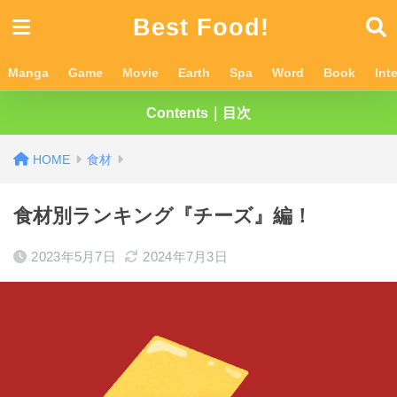
Best Food!
Manga
Game
Movie
Earth
Spa
Word
Book
Int
Contents｜目次
食材
食材別ランキング『チーズ』編！
2023年5月7日
2024年7月3日