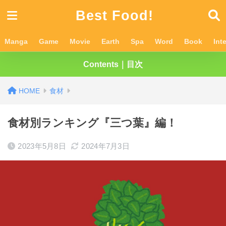
Best Food!
Manga
Game
Movie
Earth
Spa
Word
Book
Int
Contents｜目次
食材
食材別ランキング『三つ葉』編！
2023年5月8日
2024年7月3日