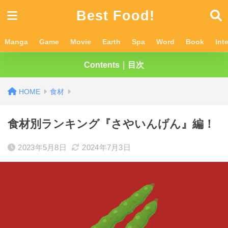
Best Food!
Manga
Game
Movie
Earth
Spa
Word
Book
Int
Contents｜目次
食材
食材別ランキング『さやいんげん』編！
2023年5月8日
2024年7月3日