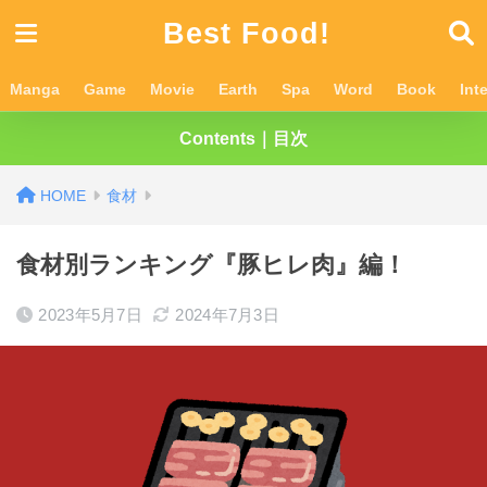
Best Food!
Manga
Game
Movie
Earth
Spa
Word
Book
Int
Contents｜目次
食材
食材別ランキング『豚ヒレ肉』編！
2023年5月7日
2024年7月3日